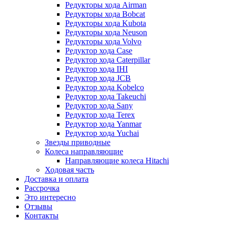
Редукторы хода Airman
Редукторы хода Bobcat
Редукторы хода Kubota
Редукторы хода Neuson
Редукторы хода Volvo
Редуктор хода Case
Редуктор хода Caterpillar
Редуктор хода IHI
Редуктор хода JCB
Редуктор хода Kobelco
Редуктор хода Takeuchi
Редуктор хода Sany
Редуктор хода Terex
Редуктор хода Yanmar
Редуктор хода Yuchai
Звезды приводные
Колеса направляющие
Направляющие колеса Hitachi
Ходовая часть
Доставка и оплата
Рассрочка
Это интересно
Отзывы
Контакты