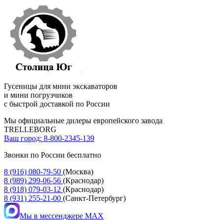
Гусеницы для мини экскаваторов
и мини погрузчиков
с быстрой доставкой по России
Мы официальные дилеры европейского завода
TRELLEBORG
Ваш город:
8-800-2345-139
Звонки по России бесплатно
8 (916) 080-79-50
(Москва)
8 (989) 299-06-56
(Краснодар)
8 (918) 079-03-12
(Краснодар)
8 (931) 255-21-00
(Санкт-Петербург)
Мы в мессенджере MAX