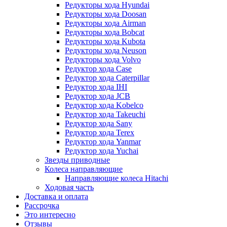
Редукторы хода Hyundai
Редукторы хода Doosan
Редукторы хода Airman
Редукторы хода Bobcat
Редукторы хода Kubota
Редукторы хода Neuson
Редукторы хода Volvo
Редуктор хода Case
Редуктор хода Caterpillar
Редуктор хода IHI
Редуктор хода JCB
Редуктор хода Kobelco
Редуктор хода Takeuchi
Редуктор хода Sany
Редуктор хода Terex
Редуктор хода Yanmar
Редуктор хода Yuchai
Звезды приводные
Колеса направляющие
Направляющие колеса Hitachi
Ходовая часть
Доставка и оплата
Рассрочка
Это интересно
Отзывы