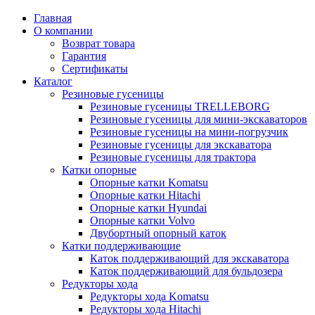
Главная
О компании
Возврат товара
Гарантия
Сертификаты
Каталог
Резиновые гусеницы
Резиновые гусеницы TRELLEBORG
Резиновые гусеницы для мини-экскаваторов
Резиновые гусеницы на мини-погрузчик
Резиновые гусеницы для экскаватора
Резиновые гусеницы для трактора
Катки опорные
Опорные катки Komatsu
Опорные катки Hitachi
Опорные катки Hyundai
Опорные катки Volvo
Двубортный опорный каток
Катки поддерживающие
Каток поддерживающий для экскаватора
Каток поддерживающий для бульдозера
Редукторы хода
Редукторы хода Komatsu
Редукторы хода Hitachi