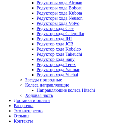
Редукторы хода Airman
Редукторы хода Bobcat
Редукторы хода Kubota
Редукторы хода Neuson
Редукторы хода Volvo
Редуктор хода Case
Редуктор хода Caterpillar
Редуктор хода IHI
Редуктор хода JCB
Редуктор хода Kobelco
Редуктор хода Takeuchi
Редуктор хода Sany
Редуктор хода Terex
Редуктор хода Yanmar
Редуктор хода Yuchai
Звезды приводные
Колеса направляющие
Направляющие колеса Hitachi
Ходовая часть
Доставка и оплата
Рассрочка
Это интересно
Отзывы
Контакты