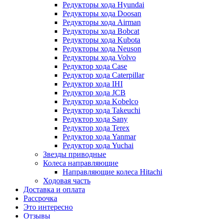
Редукторы хода Hyundai
Редукторы хода Doosan
Редукторы хода Airman
Редукторы хода Bobcat
Редукторы хода Kubota
Редукторы хода Neuson
Редукторы хода Volvo
Редуктор хода Case
Редуктор хода Caterpillar
Редуктор хода IHI
Редуктор хода JCB
Редуктор хода Kobelco
Редуктор хода Takeuchi
Редуктор хода Sany
Редуктор хода Terex
Редуктор хода Yanmar
Редуктор хода Yuchai
Звезды приводные
Колеса направляющие
Направляющие колеса Hitachi
Ходовая часть
Доставка и оплата
Рассрочка
Это интересно
Отзывы