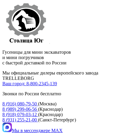
Гусеницы для мини экскаваторов
и мини погрузчиков
с быстрой доставкой по России
Мы официальные дилеры европейского завода
TRELLEBORG
Ваш город:
8-800-2345-139
Звонки по России бесплатно
8 (916) 080-79-50
(Москва)
8 (989) 299-06-56
(Краснодар)
8 (918) 079-03-12
(Краснодар)
8 (931) 255-21-00
(Санкт-Петербург)
Мы в мессенджере MAX