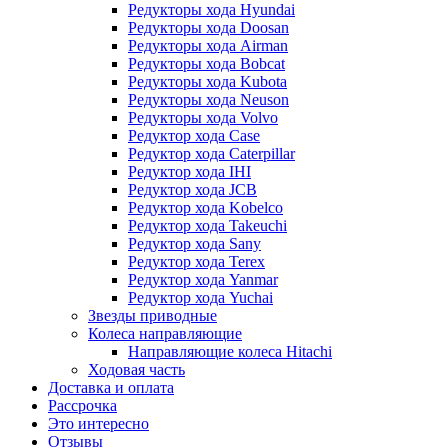
Редукторы хода Hyundai
Редукторы хода Doosan
Редукторы хода Airman
Редукторы хода Bobcat
Редукторы хода Kubota
Редукторы хода Neuson
Редукторы хода Volvo
Редуктор хода Case
Редуктор хода Caterpillar
Редуктор хода IHI
Редуктор хода JCB
Редуктор хода Kobelco
Редуктор хода Takeuchi
Редуктор хода Sany
Редуктор хода Terex
Редуктор хода Yanmar
Редуктор хода Yuchai
Звезды приводные
Колеса направляющие
Направляющие колеса Hitachi
Ходовая часть
Доставка и оплата
Рассрочка
Это интересно
Отзывы