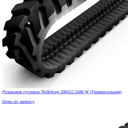
Резиновая гусеница Trelleborg 300х52.5х86 W (Универсальная)
Цена по запросу