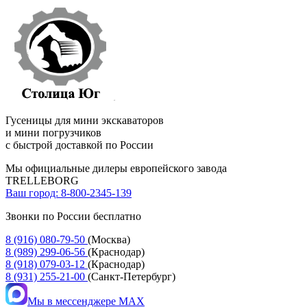
Гусеницы для мини экскаваторов
и мини погрузчиков
с быстрой доставкой по России
Мы официальные дилеры европейского завода
TRELLEBORG
Ваш город:
8-800-2345-139
Звонки по России бесплатно
8 (916) 080-79-50
(Москва)
8 (989) 299-06-56
(Краснодар)
8 (918) 079-03-12
(Краснодар)
8 (931) 255-21-00
(Санкт-Петербург)
Мы в мессенджере MAX