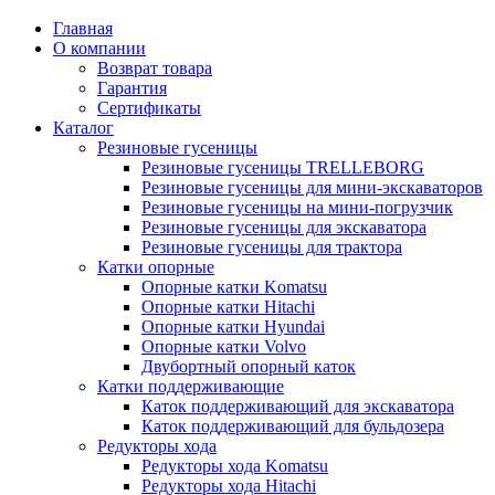
Главная
О компании
Возврат товара
Гарантия
Сертификаты
Каталог
Резиновые гусеницы
Резиновые гусеницы TRELLEBORG
Резиновые гусеницы для мини-экскаваторов
Резиновые гусеницы на мини-погрузчик
Резиновые гусеницы для экскаватора
Резиновые гусеницы для трактора
Катки опорные
Опорные катки Komatsu
Опорные катки Hitachi
Опорные катки Hyundai
Опорные катки Volvo
Двубортный опорный каток
Катки поддерживающие
Каток поддерживающий для экскаватора
Каток поддерживающий для бульдозера
Редукторы хода
Редукторы хода Komatsu
Редукторы хода Hitachi