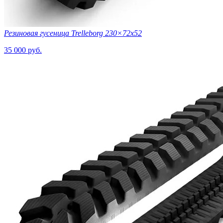
Резиновая гусеница Trelleborg 230×72х52
35 000 руб.